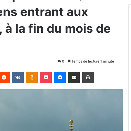
ens entrant aux
 à la fin du mois de
0
Temps de lecture 1 minute
Reddit
VKontakte
Odnoklassniki
Pocket
Messenger
Partager par email
Imprimer