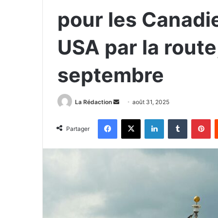
pour les Canadi
USA par la route,
septembre
La Rédaction
E
août 31, 2025
n
Facebook
X
Linkedin
Tumblr
Pinterest
v
Partager
o
y
e
r
u
n
c