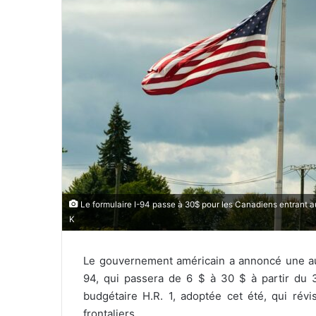
o
u
r
r
i
e
l
Le formulaire I-94 passe à 30$ pour les Canadiens entrant au
K
Le gouvernement américain a annoncé une aug
94, qui passera de 6 $ à 30 $ à partir du 
budgétaire H.R. 1, adoptée cet été, qui révis
frontaliers.