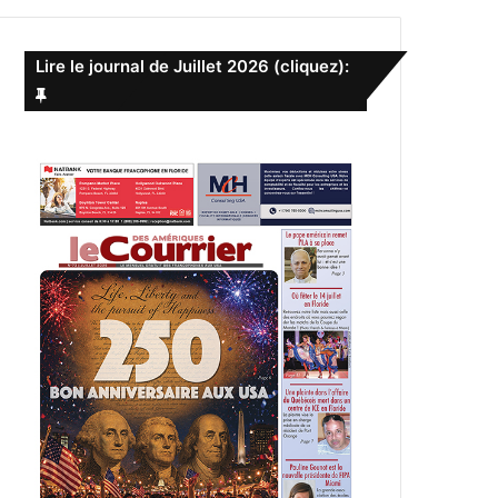
e
r
c
Lire le journal de Juillet 2026 (cliquez):
h
e
r
: