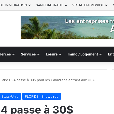
DE IMMIGRATION
SANTE/RETRAITE
VOTRE ENTREPRISE
erces
Services
Loisirs
Immo / Logement
Ent
ulaire I-94 passe à 30$ pour les Canadiens entrant aux USA
x Etats-Unis
FLORIDE : Snowbirds
94 passe à 30$