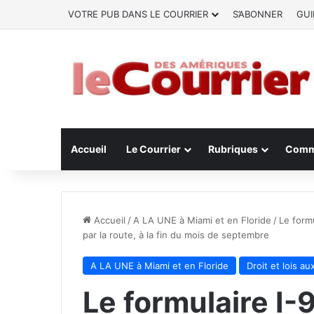
VOTRE PUB DANS LE COURRIER
S’ABONNER
GUI
Accueil
Le Courrier
Rubriques
Comm
Accueil
/
A LA UNE à Miami et en Floride
/
Le form
par la route, à la fin du mois de septembre
A LA UNE à Miami et en Floride
Droit et lois au
Le formulaire I-