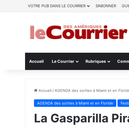
VOTRE PUB DANS LE COURRIER
S’ABONNER
GUI
Accueil
Le Courrier
Rubriques
Comm
Accueil
/
AGENDA des sorties à Miami et en Florid
AGENDA des sorties à Miami et en Floride
Fest
La Gasparilla Pi