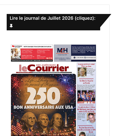
e
r
c
Lire le journal de Juillet 2026 (cliquez):
h
e
r
: