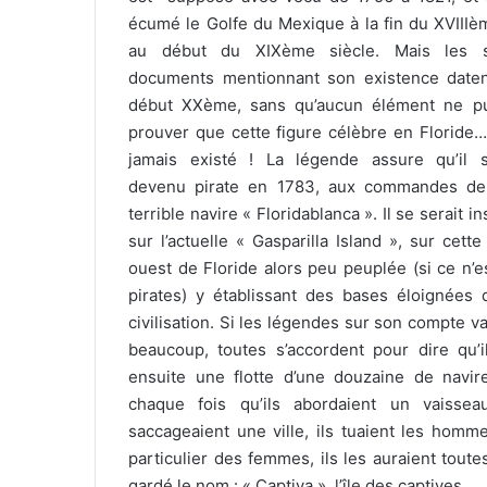
écumé le Golfe du Mexique à la fin du XVIIIè
au début du XIXème siècle. Mais les s
documents mentionnant son existence date
début XXème, sans qu’aucun élément ne p
prouver que cette figure célèbre en Floride… 
jamais existé ! La légende assure qu’il s
devenu pirate en 1783, aux commandes de
terrible navire « Floridablanca ». Il se serait in
sur l’actuelle « Gasparilla Island », sur cette
ouest de Floride alors peu peuplée (si ce n’e
pirates) y établissant des bases éloignées 
civilisation. Si les légendes sur son compte va
beaucoup, toutes s’accordent pour dire qu’i
ensuite une flotte d’une douzaine de navir
chaque fois qu’ils abordaient un vaisse
saccageaient une ville, ils tuaient les homm
particulier des femmes, ils les auraient tout
gardé le nom : « Captiva », l’île des captives.