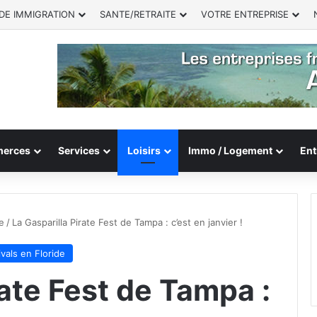
DE IMMIGRATION
SANTE/RETRAITE
VOTRE ENTREPRISE
erces
Services
Loisirs
Immo / Logement
Ent
e
/
La Gasparilla Pirate Fest de Tampa : c’est en janvier !
ivals en Floride
rate Fest de Tampa :