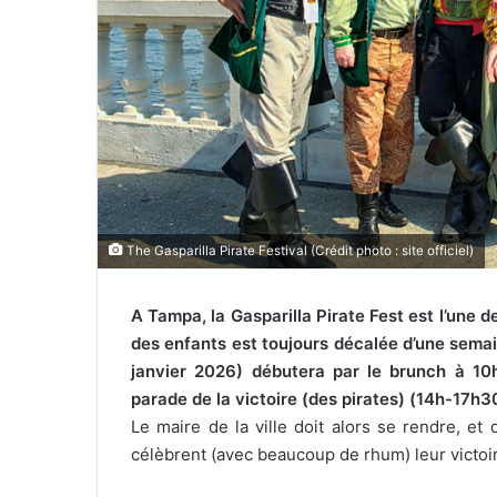
l
The Gasparilla Pirate Festival (Crédit photo : site officiel)
A Tampa, la Gasparilla Pirate Fest est l’une d
des enfants est toujours décalée d’une semai
janvier 2026) débutera par le brunch à 10h,
parade de la victoire (des pirates) (14h-17h
Le maire de la ville doit alors se rendre, et
célèbrent (avec beaucoup de rhum) leur victo