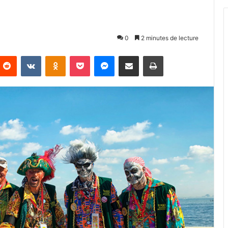
0
2 minutes de lecture
Reddit
VKontakte
Odnoklassniki
Pocket
Messenger
Partager par email
Imprimer