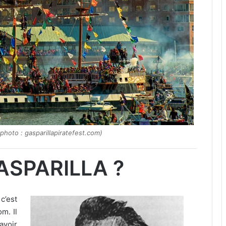
photo : gasparillapiratefest.com)
ASPARILLA ?
c’est
m. Il
avoir