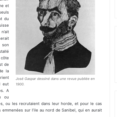
me et
euls
nt du
uisse
n’ait
erait
 son
stallé
 côte
st de
de la
rient
José Gaspar dessiné dans une revue publiée en
l eut
1900.
es. A
au ou
es, ou les recrutaient dans leur horde, et pour le cas
es emmenées sur l’ile au nord de Sanibel, qui en aurait