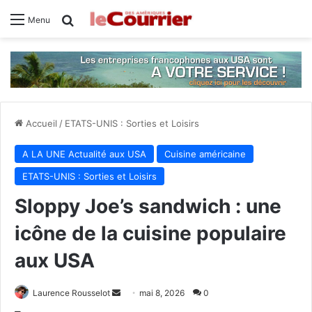
Rechercher
Menu
Accueil
/
ETATS-UNIS : Sorties et Loisirs
A LA UNE Actualité aux USA
Cuisine américaine
ETATS-UNIS : Sorties et Loisirs
Sloppy Joe’s sandwich : une
icône de la cuisine populaire
aux USA
Envoyer
Laurence Rousselot
mai 8, 2026
0
un