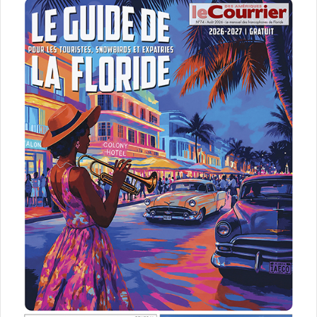
–
Gumbo de Louisiane : un incontournable de la cuisine du
sud des Etats-Unis !
–
Beignets de tomates vertes : plat emblématique de
l’Alabama
–
Banana pudding : un dessert incontournable du
Tennessee au sud des Etats-Unis !
–
Key Lime Pie, une spécialité de Floride
–
Peach Cobbler (gratin de pêches) : le dessert
traditionnel de l’Etat de Géorgie
–
Mac & Cheese (Macaroni au fromage): une recette
incontournable du sud des Etats-Unis
–
Southern-style Cornbread (pain de maïs) du Tennessee