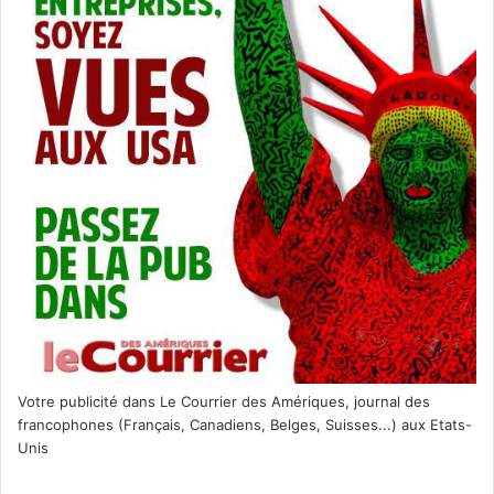
Ernest Hemingway
États-Unis d’Amérique (USA)
recette cuisine américaine
recettes historiques américaines
Sandwich américain
Sandwich boeuf
Sloppy Joe's sandwich
Sloppy Joe’s key west
Votre publicité dans Le Courrier des Amériques, journal des
francophones (Français, Canadiens, Belges, Suisses...) aux Etats-
Unis