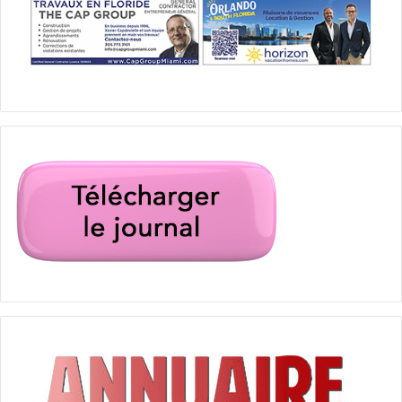
–
Shrimp & Grits : un plat simple et réconfortant,
emblématique de la cuisine du Sud !
–
Cheesecake new-yorkais : voyage gourmand à
Manhattan !
PUBLICITE :