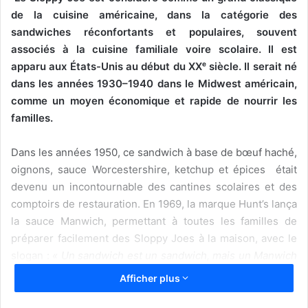
de la cuisine américaine, dans la catégorie des
sandwiches réconfortants et populaires, souvent
associés à la cuisine familiale voire scolaire. Il est
apparu aux États-Unis au début du XXᵉ siècle. Il serait né
dans les années 1930–1940 dans le Midwest américain,
comme un moyen économique et rapide de nourrir les
familles.
Dans les années 1950, ce sandwich à base de bœuf haché,
oignons, sauce Worcestershire, ketchup et épices était
devenu un incontournable des cantines scolaires et des
comptoirs de restauration. En 1969, la marque Hunt’s lança
la sauce Manwich, permettant à toutes les familles de
préparer facilement des Sloppy Joes à la maison, avec le
slogan :
« Un sandwich est un sandwich, mais un Manwich
c’est un repas ».
Cependant, son origine exacte fait débat
Afficher plus
et trois histoires s’affrontent…