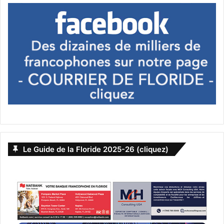
cuisine aux Etats-Unis
–
La cuisine du sud des Etats-Unis
–
La cuisine de Floride
–
La cuisine de Louisiane
–
Tout savoir sur le BBQ aux USA
–
Tout savoir sur le supermarché américain
Le Guide de la Floride 2025-26 (cliquez)
–
Jambalaya : un plat emblématique de la Louisiane
–
Le Pulled Pork : un incontournable de la cuisine du sud
des Etats-Unis !