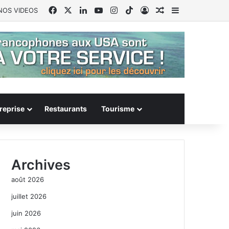
Facebook
X
Linkedin
YouTube
Instagram
TikTok
Connexion
Article Aléatoire
Sidebar (barr
NOS VIDEOS
reprise
Restaurants
Tourisme
Archives
août 2026
juillet 2026
juin 2026