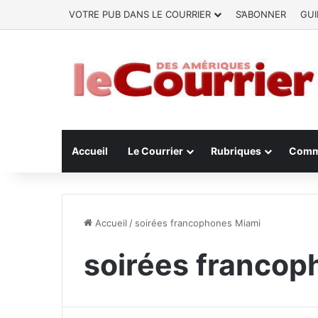
VOTRE PUB DANS LE COURRIER
S’ABONNER
GUI
Accueil
Le Courrier
Rubriques
Comm
Accueil
/
soirées francophones Miami
soirées francop