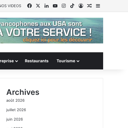
Facebook
X
Linkedin
YouTube
Instagram
TikTok
Connexion
Article Aléatoire
Sidebar (barr
NOS VIDEOS
reprise
Restaurants
Tourisme
Archives
août 2026
juillet 2026
juin 2026