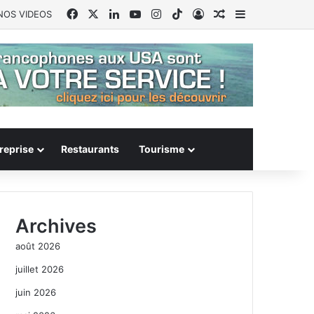
Facebook
X
Linkedin
YouTube
Instagram
TikTok
Connexion
Article Aléatoire
Sidebar (barr
NOS VIDEOS
reprise
Restaurants
Tourisme
Archives
août 2026
juillet 2026
juin 2026