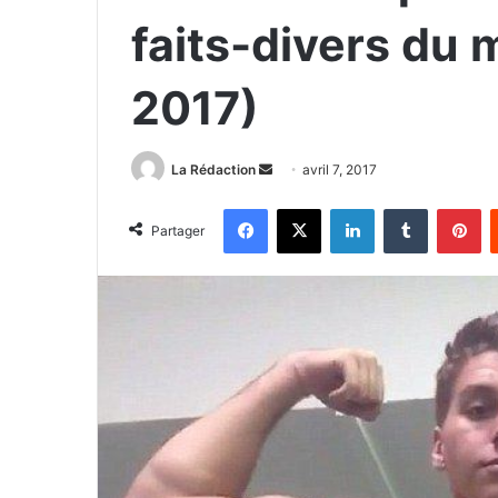
faits-divers du 
2017)
La Rédaction
E
avril 7, 2017
n
Facebook
X
Linkedin
Tumblr
Pinterest
v
Partager
o
y
e
r
u
n
c
o
u
r