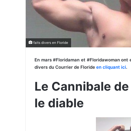
r
i
e
l
faits divers en Floride
En mars #Floridaman et #Floridawoman ont e
divers du Courrier de Floride
en cliquant ici
.
Le Cannibale de
le diable