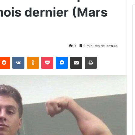
mois dernier (Mars
0
3 minutes de lecture
Reddit
VKontakte
Odnoklassniki
Pocket
Messenger
Partager par email
Imprimer