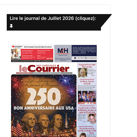
e
r
c
Lire le journal de Juillet 2026 (cliquez):
h
e
r
: