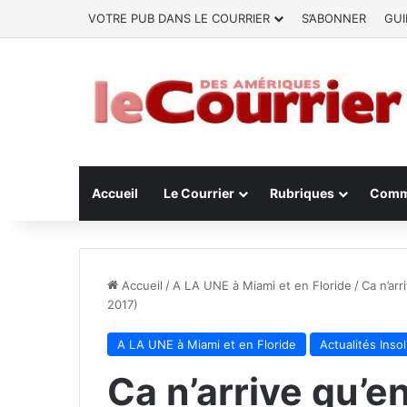
VOTRE PUB DANS LE COURRIER
S’ABONNER
GUI
Accueil
Le Courrier
Rubriques
Comm
Accueil
/
A LA UNE à Miami et en Floride
/
Ca n’arr
2017)
A LA UNE à Miami et en Floride
Actualités Insol
Ca n’arrive qu’en