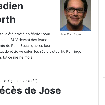
adien
orth
o, a été arrêté en février pour
Ron Rohringer
ans son SUV devant des jeunes
omté de Palm Beach), après leur
tat de récidive selon les récidivistes. M. Rohringer
us tôt ce même mois.
e-o-right » style= »3″]
décès de Jose