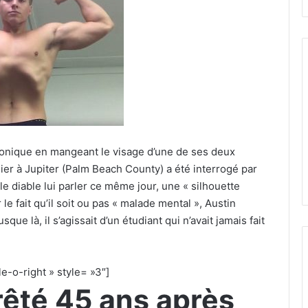
chronique en mangeant le visage d’une de ses deux
nier à Jupiter (Palm Beach County) a été interrogé par
le diable lui parler ce même jour, une « silhouette
e fait qu’il soit ou pas « malade mental », Austin
sque là, il s’agissait d’un étudiant qui n’avait jamais fait
e-o-right » style= »3″]
rêté 45 ans après