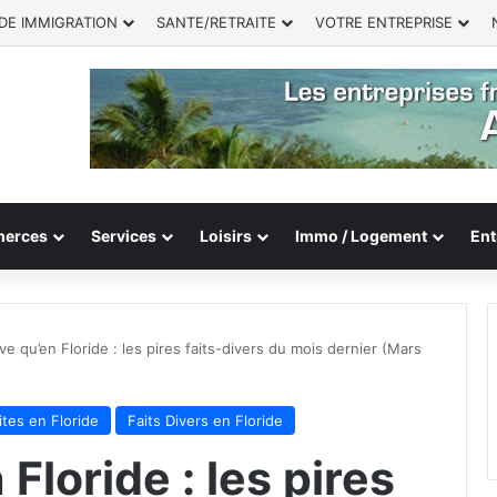
DE IMMIGRATION
SANTE/RETRAITE
VOTRE ENTREPRISE
erces
Services
Loisirs
Immo / Logement
Ent
ive qu’en Floride : les pires faits-divers du mois dernier (Mars
ites en Floride
Faits Divers en Floride
 Floride : les pires