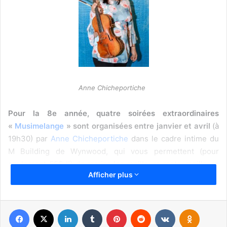
Anne Chicheportiche
Pour la 8e année, quatre soirées extraordinaires
«
Musimelange
» sont organisées entre janvier et avril
(à
19h30) par
Anne Chicheportiche
dans le cadre intime du
M Building de Wynwood, qui vous permettent (pour
seulement 55$ !!) de marier les meilleurs mets, meilleurs
Afficher plus
vins et meilleures musiques) : si vous ne connaissez pas…
précipitez-vous, il y a toujours de fantastiques artistes
internationaux !
Facebook
X
Linkedin
Tumblr
Pinterest
Reddit
VKontakte
Odnoklassniki
The M Building