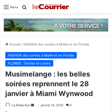
Rechercher
Menu
Accueil
/
AGENDA des sorties à Miami et en Floride
AGENDA des sorties à Miami et en Floride
FLORIDE : Sorties et Loisirs
Musimelange : les belles
soirées reprennent le 28
janvier à Miami Wynwood
La Rédaction
E
janvier 14, 2019
0
n