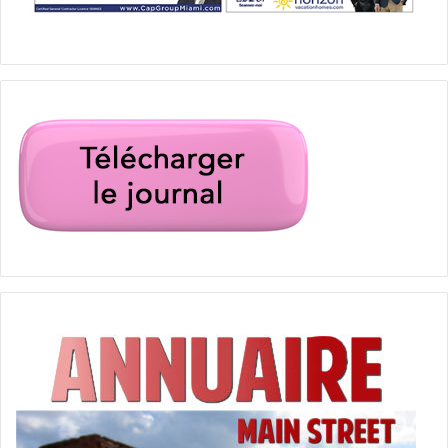
baroque
concert
Konstantin Soukhovetski
Max Emanuel Cencic
Miami
musimelange
musique classique
Wynwood