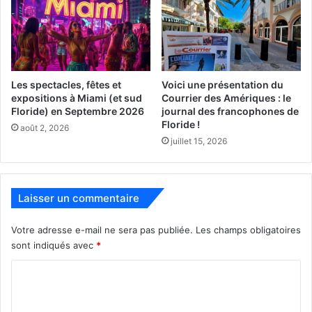
[ot-video type= »youtube »
url= »https://youtu.be/_7HZF9bLt84″] [spacer
color= »3271C2″ icon= »fa-arrow-circle-o-right »
style= »3″]
Les spectacles, fêtes et
Voici une présentation du
– Le 25 février
expositions à Miami (et sud
Courrier des Amériques : le
Floride) en Septembre 2026
journal des francophones de
Floride !
Il y aura « Musijazz ».
août 2, 2026
juillet 15, 2026
[spacer color= »3271C2″ icon= »fa-arrow-circle-o-right »
style= »3″]
– Le 11 mars
Laisser un commentaire
Votre adresse e-mail ne sera pas publiée.
Les champs obligatoires
sont indiqués avec
*
C
o