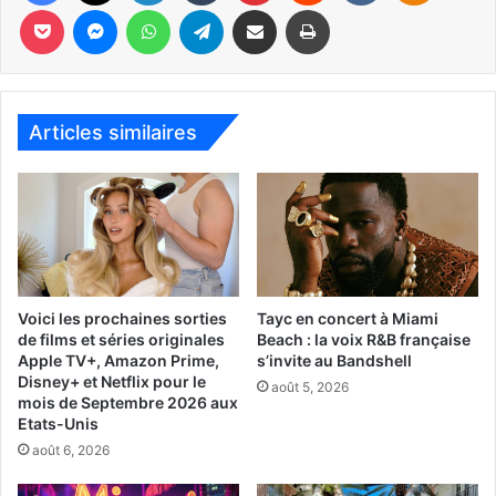
Pocket
Messenger
WhatsApp
Telegram
Partager par email
Imprimer
194 NW 30th St, Miami, FL 33127
www.musimelange.com
Articles similaires
– Le 28 janvier
Voici les prochaines sorties
Tayc en concert à Miami
de films et séries originales
Beach : la voix R&B française
Apple TV+, Amazon Prime,
s’invite au Bandshell
Konstantin Soukhovetsk
Disney+ et Netflix pour le
août 5, 2026
mois de Septembre 2026 aux
Etats-Unis
Ce sera sur le thème de « L’amour », avec le pianiste russe
août 6, 2026
Konstantin Soukhovetski
, Anne Chicheportiche au violon
et Ashley Garritson au violoncelle.