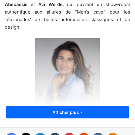
Abecassis
et
Avi Werde
, qui ouvrent un show-room
authentique aux allures de “Men’s cave” pour les
‘aficionados’ de belles automobiles classiques et de
design.
Afficher plus
Facebook
X
Linkedin
Tumblr
Pinterest
Reddit
VKontakte
Odnoklassniki