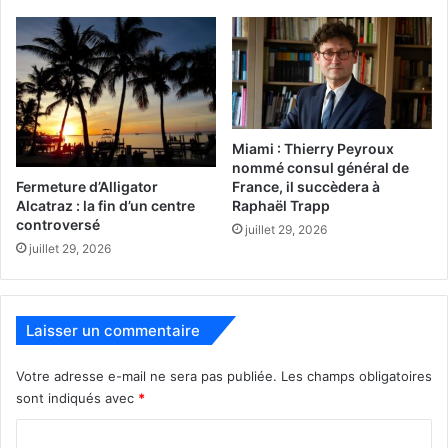
sa collection très personnelle d’œuvres patchwork de
recompositions photographiques aux techniques mixtes
(l’aquarelle, le stylo et l’usage de Photoshop) afin de
réaliser ses collages modernes et résolument design.
Miami : Thierry Peyroux
nommé consul général de
Fermeture d’Alligator
France, il succèdera à
Alcatraz : la fin d’un centre
Raphaël Trapp
controversé
juillet 29, 2026
juillet 29, 2026
Crédit photo : Aventura Classic Cars.
Laisser un commentaire
Votre adresse e-mail ne sera pas publiée.
Les champs obligatoires
Sa créativité illustre un monde à part : le sien ! Telles des
sont indiqués avec
*
fenêtres sur notre monde contemporain, celui qui ne nous
offre plus la beauté et la douceur des formes des voitures
C