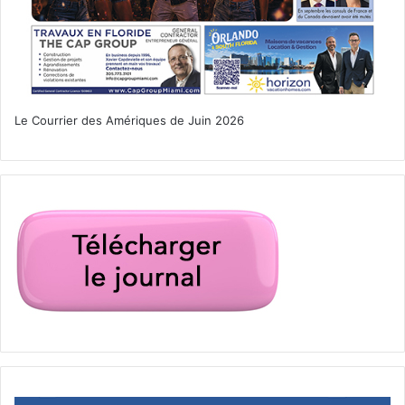
“c
ar cette auto est révolutionnaire, à bien des égards, par
sa carrosserie élégante et si singulière qui la distinguait
du reste des voitures ; Elle comportait également des
phares carénés et un double échappement centré, ce qui
était différent de tous les autres modèles de production
Le Courrier des Amériques de Juin 2026
de l’époque. La rumeur veut qu’
Enzo Ferrari
l’ait qualifiée
de « plus belle voiture jamais construite » lors de sa
sortie.
” C’est ce que partage ce passionné passionnant !
Si l’Art au sens large, selon Aristote, a souvent été compris
comme le purgatoire des passions, il est ici entre l’art
automobile et l’art pictural un spectacle non pas destiné au
tragique mais bien au magique !
Aventura Classic Cars
:
18920 W.Dixie Hwy, Aventura, FL 33180