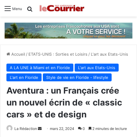
Rechercher
Menu
Accueil
/
ETATS-UNIS : Sorties et Loisirs
/
L'art aux Etats-Unis
A LA UNE à Miami et en Floride
L'art aux Etats-Unis
L'art en Floride
Style de vie en Floride - lifestyle
Aventura : un Français crée
un nouvel écrin de « classic
cars » et de design
La Rédaction
E
mars 22, 2024
0
2 minutes de lecture
n