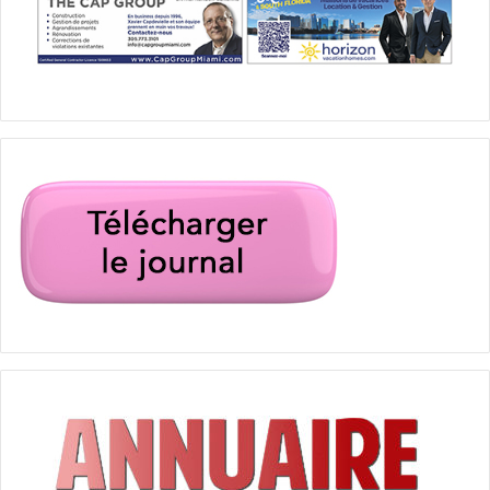
aventura
classic cars
Floride
magasin
Miami
show room
voitures classiques