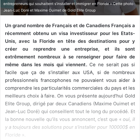
e
entrepreneurs qui souhaitent s’installer et immigrer en Floride » Cette photo :
l
Jean-Luc Doré et Maxime Ouimet de Gold Elite Group
Un grand nombre de Français et de Canadiens Français a
récemment obtenu un visa investisseur pour les Etats-
Unis, avec la Floride en tête des destinations pour y
créer ou reprendre une entreprise, et ils sont
extrêmement nombreux à se renseigner pour faire de
même dans les mois qui viennent.
Ce ne serait pas si
facile que ça de s’installer aux USA, si de nombreux
professionnels francophones ne pouvaient vous aider à
comprendre les particularités commerciales du pays et les
meilleurs choix à faire. On vous présente aujourd’hui Gold
Elite Group, dirigé par deux Canadiens (Maxime Ouimet et
Jean-Luc Doré) qui conseillent tout le long du procédé. Et
la bonne nouvelle qu’ils vous annoncent, c’est que «
oui, il
y a toujours des solutions pour s’installer pour 100000$ en
Floride
».