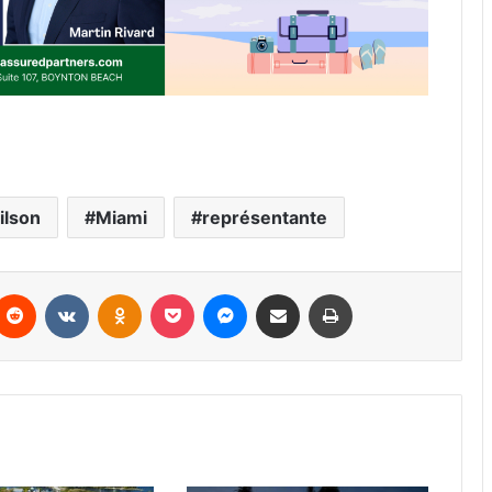
ilson
Miami
représentante
Reddit
VKontakte
Odnoklassniki
Pocket
Messenger
Partager par email
Imprimer