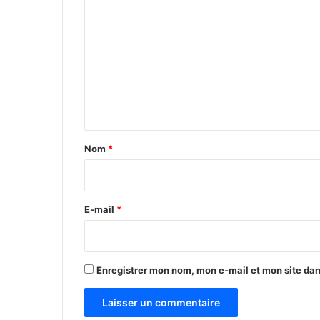
o
m
m
e
n
t
a
Nom
*
i
r
e
E-mail
*
*
Enregistrer mon nom, mon e-mail et mon site da