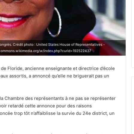
ongrès. Crédit photo : United States House of Representatives -
//commons.wikimedia.org/w/index.php?curid=192522437
de Floride, ancienne enseignante et directrice d’école
ux assortis, a annoncé qu’elle ne briguerait pas un
 la Chambre des représentants à ne pas se représenter
avoir retardé cette annonce pour des raisons
oncée trop tôt n’affaiblisse la survie du 24e district, un