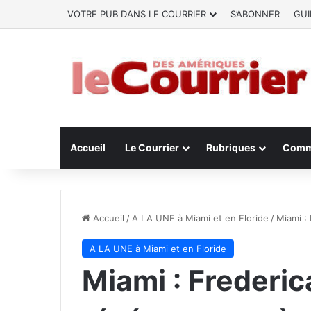
VOTRE PUB DANS LE COURRIER
S’ABONNER
GUI
Accueil
Le Courrier
Rubriques
Comm
Accueil
/
A LA UNE à Miami et en Floride
/
Miami :
A LA UNE à Miami et en Floride
Miami : Frederic