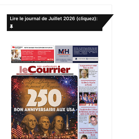
e
r
c
Lire le journal de Juillet 2026 (cliquez):
h
e
r
: