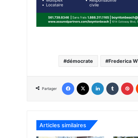
démocrate
Frederica W
Facebook
X
Linkedin
Tumblr
Pinterest
Partager
Articles similaires