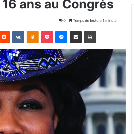
 16 ans au Congrès
0
Temps de lecture 1 minute
Reddit
VKontakte
Odnoklassniki
Pocket
Messenger
Partager par email
Imprimer