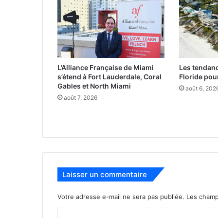
L’Alliance Française de Miami
Les tendan
s’étend à Fort Lauderdale, Coral
Floride pour
Gables et North Miami
août 6, 202
août 7, 2026
Laisser un commentaire
Votre adresse e-mail ne sera pas publiée.
Les champ
C