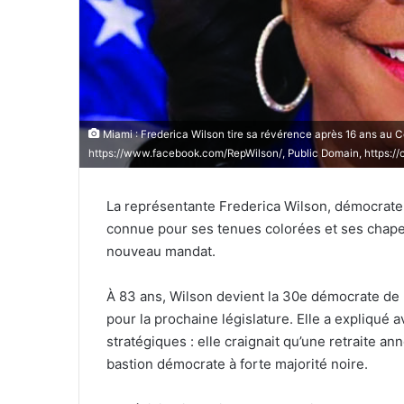
l
Miami : Frederica Wilson tire sa révérence après 16 ans au C
https://www.facebook.com/RepWilson/, Public Domain, https:
La représentante Frederica Wilson, démocrate 
connue pour ses tenues colorées et ses chapea
nouveau mandat.
À 83 ans, Wilson devient la 30e démocrate de
pour la prochaine législature. Elle a expliqué 
stratégiques : elle craignait qu’une retraite ann
bastion démocrate à forte majorité noire.