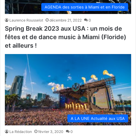
AGENDA des sorties à Miami et en Floride
Laurence Rousselot
décembre 21, 2022
0
Spring Break 2023 aux USA : un mois de
fêtes et de dance music à Miami (Floride)
et ailleurs !
A LA UNE Actualité aux USA
La Rédaction
février 3, 2020
0