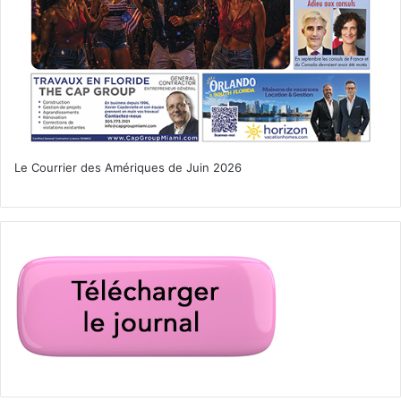
Canada
consule
fils
Floride
Marc Wabafiyebazu
meurtre
Miami
Roxanne dubé
Le Courrier des Amériques de Juin 2026