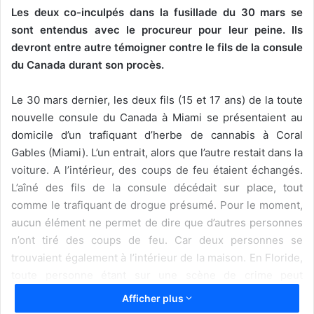
Les deux co-inculpés dans la fusillade du 30 mars se
sont entendus avec le procureur pour leur peine. Ils
devront entre autre témoigner contre le fils de la consule
du Canada durant son procès.
Le 30 mars dernier, les deux fils (15 et 17 ans) de la toute
nouvelle consule du Canada à Miami se présentaient au
domicile d’un trafiquant d’herbe de cannabis à Coral
Gables (Miami). L’un entrait, alors que l’autre restait dans la
voiture. A l’intérieur, des coups de feu étaient échangés.
L’aîné des fils de la consule décédait sur place, tout
comme le trafiquant de drogue présumé. Pour le moment,
aucun élément ne permet de dire que d’autres personnes
n’ont tiré des coups de feu. Car deux personnes se
trouvaient également à l’intérieur de la maison. En Floride,
toute personne étant sur une scène de crime peut
néanmoins être inculpée de « meurtre », même si elle n’a
Afficher plus
tué personne. Ce fut le cas pour les deux témoins, mais