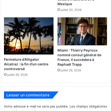
Mexique
témoigner contre le fils de la consule durant son procès…
juillet 30, 2026
Voir aussi : Le récit complet de l’histoire
Miami : Thierry Peyroux
nommé consul général de
Fermeture d’Alligator
France, il succèdera à
Alcatraz : la fin d’un centre
Raphaël Trapp
controversé
juillet 29, 2026
juillet 29, 2026
Laisser un commentaire
Votre adresse e-mail ne sera pas publiée.
Les champs obligatoires