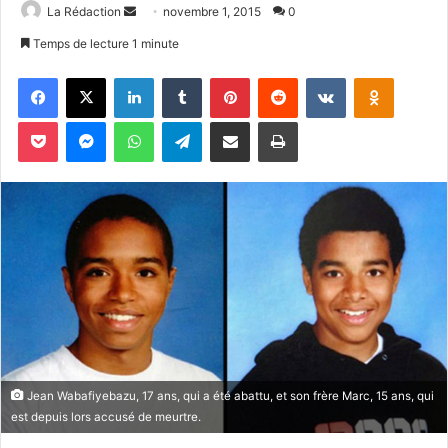
La Rédaction
E
novembre 1, 2015
0
n
Temps de lecture 1 minute
v
Facebook
X
Linkedin
Tumblr
Pinterest
Reddit
VKontakte
Odnoklassniki
o
y
Pocket
Messenger
WhatsApp
Telegram
Partager par email
Imprimer
e
r
u
n
c
o
u
r
r
i
e
l
Jean Wabafiyebazu, 17 ans, qui a été abattu, et son frère Marc, 15 ans, qui
est depuis lors accusé de meurtre.