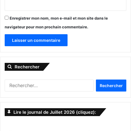
Enregistrer mon nom, mon e-mail et mon site dans le
navigateur pour mon prochain commentaire.
A
l
Rechercher
t
e
R
r
e
n
c
h
a
e
Lire le journal de Juillet 2026 (cliquez):
t
r
c
i
h
v