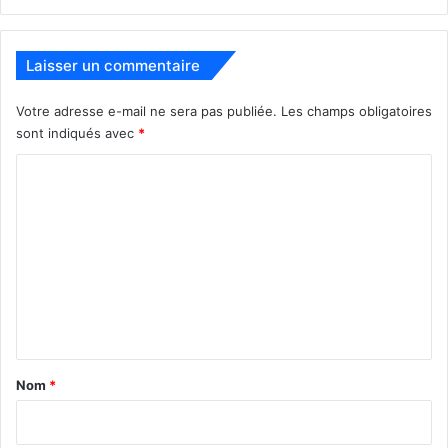
[ot-video type= »youtube »
url= »https://youtu.be/pzEf_RZjLng »]
Laisser un commentaire
Votre adresse e-mail ne sera pas publiée.
Les champs obligatoires
sont indiqués avec
*
C
o
m
m
e
n
t
a
Nom
*
i
r