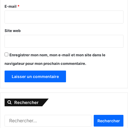
e
E-mail
*
*
Site web
Enregistrer mon nom, mon e-mail et mon site dans le
navigateur pour mon prochain commentaire.
A
l
Rechercher
t
e
R
r
e