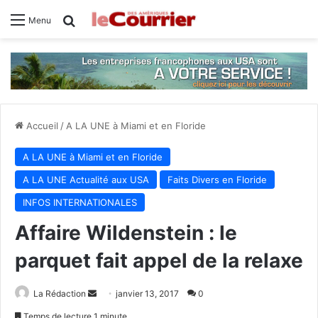
Rechercher
Menu
Accueil
/
A LA UNE à Miami et en Floride
A LA UNE à Miami et en Floride
A LA UNE Actualité aux USA
Faits Divers en Floride
INFOS INTERNATIONALES
Affaire Wildenstein : le
parquet fait appel de la relaxe
La Rédaction
E
janvier 13, 2017
0
n
Temps de lecture 1 minute