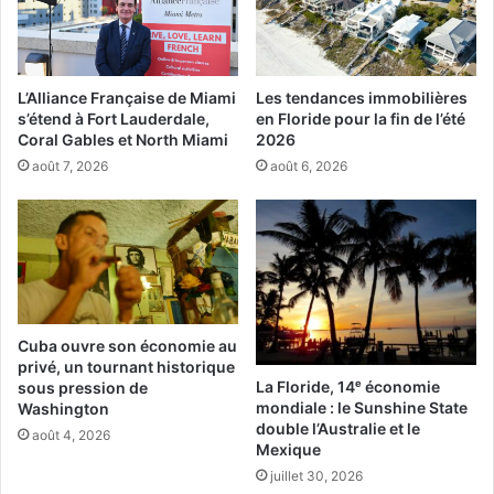
Le procès avait duré trois semaines en janvier, et il était
entre autres reproché la dissimulation d’1 milliard de
dollars de tableaux (Bonnard, Fragonard, le Caravage…)
aux Bahamas, provenant de l’héritage du célèbre
L’Alliance Française de Miami
Les tendances immobilières
s’étend à Fort Lauderdale,
en Floride pour la fin de l’été
marchand d’art Daniel Wildenstein.
Coral Gables et North Miami
2026
août 7, 2026
août 6, 2026
Me Hervé Temime, avocat de Guy Wildenstein, avait pour
sa part commenté la relaxe comme étant « normale » :
«
Monsieur Wildenstein s’est retrouvé poursuivi au pénal,
avec un risque de prison, pour ne pas avoir payé des
impôts dont le tribunal dit aujourd’hui qu’ils n’étaient pas
dus. Il ne s’en sort pas bien, il s’en sort normalement.
«
Cuba ouvre son économie au
privé, un tournant historique
EN PLUS :
Voir notre article et un reportage télé sur
La Floride, 14ᵉ économie
sous pression de
l’affaire
mondiale : le Sunshine State
Washington
double l’Australie et le
août 4, 2026
Mexique
juillet 30, 2026