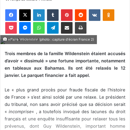
v
Facebook
X
Linkedin
Tumblr
Pinterest
Reddit
VKontakte
Odnoklassniki
o
y
Pocket
Messenger
WhatsApp
Telegram
Partager par email
Imprimer
e
r
u
Affaire Wildenstein (photo : capture d'écran France 2)
n
c
Trois membres de la famille Wildenstein étaient accusés
o
d’avoir « dissimulé » une fortune importante, notamment
u
en tableaux aux Bahamas. Ils ont été relaxés le 12
r
janvier. Le parquet financier a fait appel.
r
i
Le « plus grand procès pour fraude fiscale de l’histoire
e
de France » s’est ainsi soldé par une relaxe. Le président
l
du tribunal, non sans avoir précisé que sa décision serait
«
incomprise
« , a toutefois invoqué des lacunes du droit
français et une enquête insuffisante pour relaxer tous les
prévenus, dont Guy Wildenstein, important homme