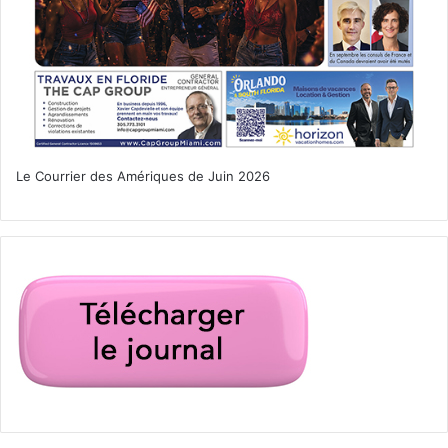
si les visas d’investisseurs E-2 allaient toujours être
acceptés. Comme ils sont créateurs d’emplois aux Etats-
Unis, il serait logique qu’ils continuent d’être acceptés.
Mais il est difficile de longuement spéculer sur ce texte
sans en connaître autre chose qu’un tweet. Bien
évidemment, il faudra aussi qu’il ne soit pas jugé
« inconstitutionnel », et qu’il soit en pratique applicable.
Le Courrier des Amériques de Juin 2026
Nous en reparlerons dès qu’il y aura plus d’infos sur le
sujet, ce qui ne saurait tarder.
Néanmoins, il ne faut pas oublier qu’il y a des élections
présidentielles cette année (en novembre) aux Etats-Unis.
Donald Trump a toujours souhaité être réélu sur son bilan
économique, qui était considéré comme une réussite par
une grande majorité d’Américains jusqu’au début de la
crise du coronavirus. Mais ses efforts en la matière ont
été réduits à néant en quelques semaines par le covid-19.
Il semblerait toutefois que le président américain ne