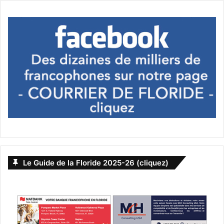
s’avoue pas vaincu. En tout cas… il touche aux symboles.
Le Guide de la Floride 2025-26 (cliquez)