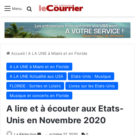
Rechercher
Menu
Accueil
/
A LA UNE à Miami et en Floride
A LA UNE à Miami et en Floride
A LA UNE Actualité aux USA
Etats-Unis : Musique
FLORIDE : Sorties et Loisirs
Livres sur les Etats-Unis
Musique et concerts en Floride
A lire et à écouter aux Etats-
Unis en Novembre 2020
Envoyer
La Rédaction
octobre 27, 2020
0