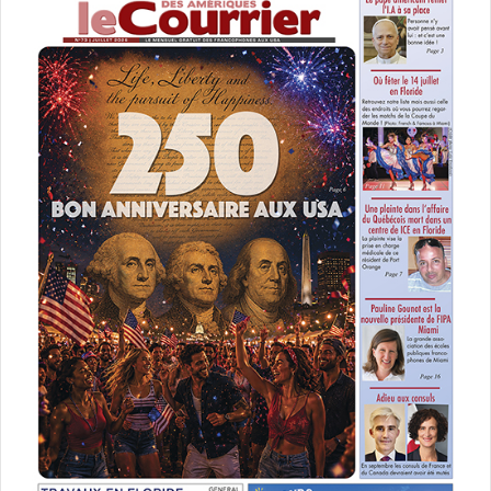
Le 27 novembre, un mois après Halloween sortira le
nouvel album du groupe d’éclateurs de citrouilles de
Chicago, un disque nommé « Cyr ». Les six premiers
morceaux (sur vingt) révélés sont d’un style très
mélancolique « new wave » et en tout cas sonnant les
années 1980.