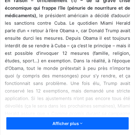
En raison – officiellement (1) – de la grave crise
économique qui frappe l’île (pénurie de nourriture et de
médicaments),
le président américain a décidé d’adoucir
les sanctions contre Cuba. Le quotidien Miami Herald
parle d’un « retour à l’ère Obama », car Donald Trump avait
ensuite durci les mesures. Depuis Obama il est toujours
interdit de se rendre à Cuba – ça c’est le principe – mais il
est possible d’invoquer 12 mesures (famille, religion,
études, sport…) en exemption. Dans la réalité, à l’époque
d’Obama, tout le monde prétextait à peu près n’importe
quoi (y compris des mensonges) pour s’y rendre, et ça
fonctionnait sans problème. Une fois élu, Trump avait
conservé les 12 exemptions, mais demandé une stricte
application. Si les ajustements n’ont pas encore tous été
dévoilés (ça le sera dans les prochaines semaines), Miami
Herald assure que «
Comme promis durant sa campagne
pour la Maison Blanche, le président Joe Biden renversera
Afficher plus
plusieurs des mesures prises par son prédécesseur,