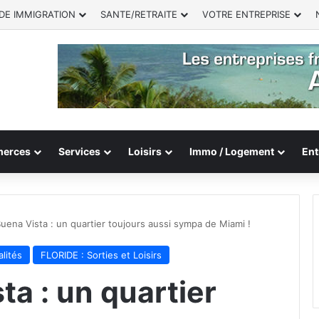
DE IMMIGRATION
SANTE/RETRAITE
VOTRE ENTREPRISE
erces
Services
Loisirs
Immo / Logement
Ent
uena Vista : un quartier toujours aussi sympa de Miami !
lités
FLORIDE : Sorties et Loisirs
a : un quartier