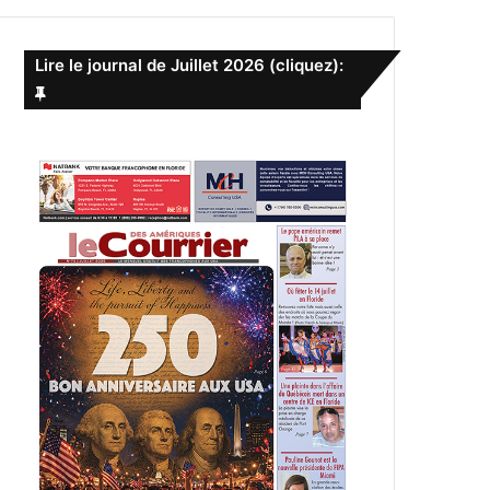
e
r
c
Lire le journal de Juillet 2026 (cliquez):
h
e
r
: