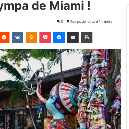
sympa de Miami !
0
Temps de lecture 1 minute
Reddit
VKontakte
Odnoklassniki
Pocket
Messenger
Partager par email
Imprimer