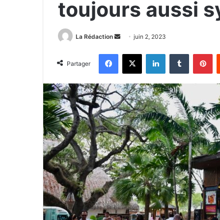
toujours aussi 
La Rédaction
E
juin 2, 2023
n
Facebook
X
Linkedin
Tumblr
Pinterest
v
Partager
o
y
e
r
u
n
c
o
u
r
r
i
e