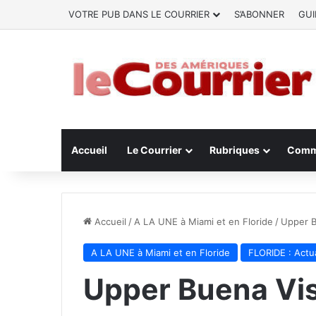
VOTRE PUB DANS LE COURRIER
S’ABONNER
GUI
Accueil
Le Courrier
Rubriques
Comm
Accueil
/
A LA UNE à Miami et en Floride
/
Upper B
A LA UNE à Miami et en Floride
FLORIDE : Actua
Upper Buena Vist