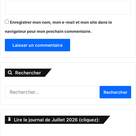
Enregistrer mon nom, mon e-mail et mon site dans le
navigateur pour mon prochain commentaire.
A
l
Rechercher
t
e
R
r
e
n
c
h
a
e
Lire le journal de Juillet 2026 (cliquez):
t
r
c
i
h