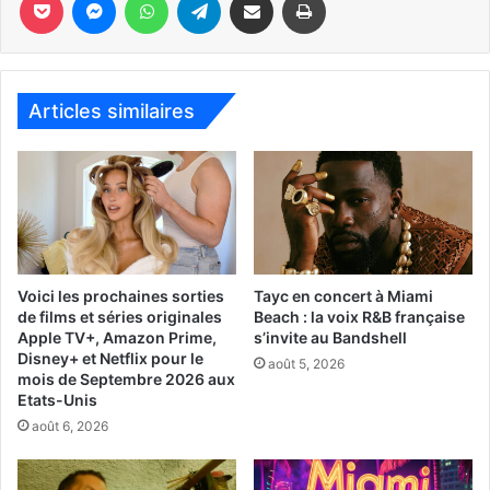
Articles similaires
Affiche de la série « Lupin » (avec Omar Sy) produite par Netflix
Voici les prochaines sorties
Tayc en concert à Miami
Dans cette série « Lupin », le comédien Omar Sy
de films et séries originales
Beach : la voix R&B française
interprète « Assane Diop », un Parisien du XXIe siècle qui
Apple TV+, Amazon Prime,
s’invite au Bandshell
Disney+ et Netflix pour le
s’inspire d’Arsène Lupin. Le scénario est très rythmé,
août 5, 2026
mois de Septembre 2026 aux
parfois un peu trop, ça se laisse regarder car Omar Sy est
Etats-Unis
un bon comédien, mais on a un peu parfois l’impression
août 6, 2026
que ça n’a « ni queue ni tête ». Il y a certes un scénario,
mais c’est un peu lourdement raconté, avec des seconds