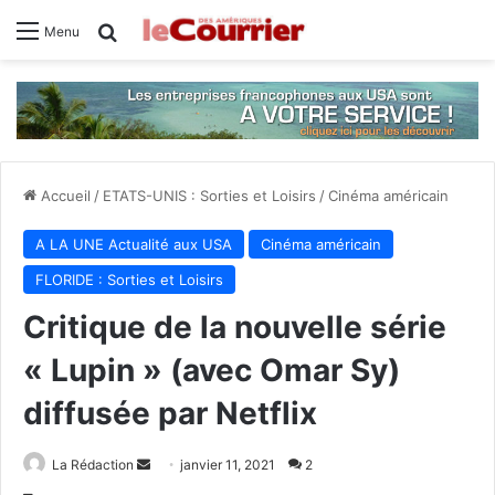
Rechercher
Menu
Accueil
/
ETATS-UNIS : Sorties et Loisirs
/
Cinéma américain
A LA UNE Actualité aux USA
Cinéma américain
FLORIDE : Sorties et Loisirs
Critique de la nouvelle série
« Lupin » (avec Omar Sy)
diffusée par Netflix
La Rédaction
E
janvier 11, 2021
2
n