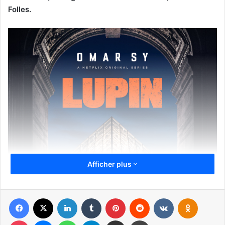
Folles.
Afficher plus
Facebook
X
Linkedin
Tumblr
Pinterest
Reddit
VKontakte
Odnoklassniki
Pocket
Messenger
WhatsApp
Telegram
Partager par email
Imprimer