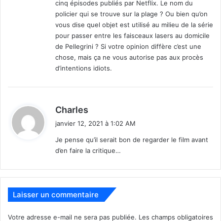
cinq épisodes publiés par Netflix. Le nom du
Révolution », on attend vraiment que la chaîne de VàD
policier qui se trouve sur la plage ? Ou bien qu’on
diffuse de meilleures séries françaises (même si c’est
vous dise quel objet est utilisé au milieu de la série
Gaumont qui a produit celle-ci). D’autant qu’il y a de la
pour passer entre les faisceaux lasers au domicile
demande à l’international : « Lupin » a réussi a entrer dans
de Pellegrini ? Si votre opinion diffère c’est une
le « Top10 » de Netflix aux Etats-Unis (ça valait donc le
chose, mais ça ne vous autorise pas aux procès
coup d’y mettre la Tour Eiffel et le Louvre !).
d’intentions idiots.
Autre point négatif : si l’anarchiste Arsène Lupin, celui du
roman, volait aux riches d’une manière se voulant alors
d
Charles
« morale » et romantique, il apparaît tout de même pour le
i
janvier 12, 2021 à 1:02 AM
moins incongru de dépeindre comme moral au XXIème
t
Je pense qu’il serait bon de regarder le film avant
siècle un vol dans un musée. Et c’est même l’élément
d’en faire la critique…
:
central et déconcertant de cette série.
Lupin est sorti le 8 janvier, et comprend 10 épisodes de 45
minutes.
Laisser un commentaire
www.netflix.com/title/80994082
Votre adresse e-mail ne sera pas publiée.
Les champs obligatoires