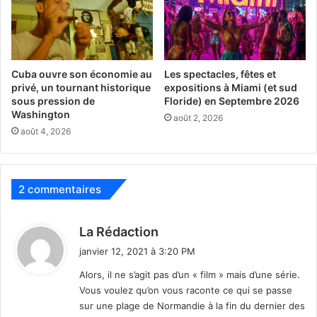
rôles qui sont en fait des figurants. Les avis sont en fait
assez partagés sur la série.
De nombreux nanars français des années 1970 débutaient
Cuba ouvre son économie au
Les spectacles, fêtes et
leur première scène par un plan large sur la Tour Eiffel.
privé, un tournant historique
expositions à Miami (et sud
Leurs réalisateurs pensaient ainsi avoir plus de chances
sous pression de
Floride) en Septembre 2026
d’exporter leurs œuvres quand les producteurs
Washington
août 2, 2026
internationaux jetteraient un œil rapidement sur les
août 4, 2026
premières secondes de la chose.
Avec Lupin, c’est beaucoup mieux filmé, et en plus de la
2 commentaires
Tour Eiffel il y a même la pyramide du Louvre et d’autres
vues extrêmement belles sur Paris dans le premier
d
La Rédaction
épisode. Mais bon… on attendait quand même autre chose
i
janvier 12, 2021 à 3:20 PM
de la part de Netflix qui a réussi à avoir des succès
t
internationaux hors des Etats-Unis, avec par exemple La
Alors, il ne s’agit pas d’un « film » mais d’une série.
Casa de Papel (Espagne), Kingdom (Corée du Sud),
Vous voulez qu’on vous raconte ce qui se passe
:
sur une plage de Normandie à la fin du dernier des
Undercover (Belge) etc… Après le désastreux « La