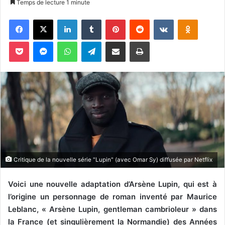
Temps de lecture 1 minute
v
Facebook
X
Linkedin
Tumblr
Pinterest
Reddit
VKontakte
Odnoklassniki
o
y
Pocket
Messenger
WhatsApp
Telegram
Partager par email
Imprimer
e
r
u
n
c
o
u
r
r
i
Critique de la nouvelle série "Lupin" (avec Omar Sy) diffusée par Netflix
e
l
Voici une nouvelle adaptation d’Arsène Lupin, qui est à
l’origine un personnage de roman inventé par Maurice
Leblanc, « Arsène Lupin, gentleman cambrioleur » dans
la France (et singulièrement la Normandie) des Années