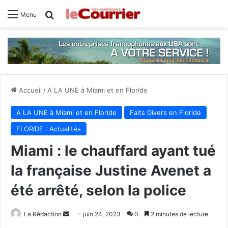
Rechercher
Menu
Accueil
/
A LA UNE à Miami et en Floride
A LA UNE à Miami et en Floride
Faits Divers en Floride
FLORIDE : Actualités
Miami : le chauffard ayant tué
la française Justine Avenet a
été arrêté, selon la police
La Rédaction
E
juin 24, 2023
0
2 minutes de lecture
n