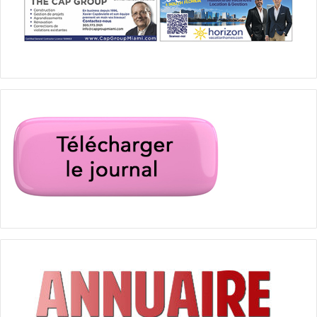
chauffard
Floride
française tuée
hit and run
Justine Avenet
Miami