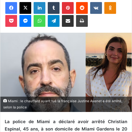
Facebook
X
Linkedin
Tumblr
Pinterest
Reddit
VKontakte
Odnoklassniki
v
o
Pocket
Messenger
WhatsApp
Telegram
Partager par email
Imprimer
y
e
r
u
n
c
o
u
r
r
i
e
Miami : le chauffard ayant tué la française Justine Avenet a été arrêté,
l
selon la police
La police de Miami a déclaré avoir arrêté Christian
Espinal, 45 ans, à son domicile de Miami Gardens le 20