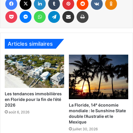
Pocket
Messenger
WhatsApp
Telegram
Partager par email
Imprimer
Articles similaires
Les tendances immobilières
Le 3 novembre, le SUV aurait été retrouvé chez un
en Floride pour la fin de l’été
carrossier d’Opa-Locka qui a déclaré à la police que
La Floride, 14ᵉ économie
2026
mondiale : le Sunshine State
Christian Espinal lui aurait déclaré avoir heurté un canard
août 6, 2026
double l’Australie et le
et un arbre. Il avait demandé à ce que les travaux soient
Mexique
rapides et à payer cash. Malheureusement certains
juillet 30, 2026