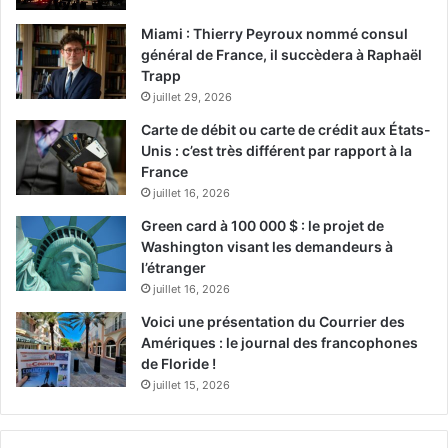
Miami : Thierry Peyroux nommé consul
général de France, il succèdera à Raphaël
Trapp
juillet 29, 2026
Carte de débit ou carte de crédit aux États-
Unis : c’est très différent par rapport à la
France
juillet 16, 2026
français à Miami
Green card à 100 000 $ : le projet de
French Weeks Miami 2023
Miami
Washington visant les demandeurs à
l’étranger
juillet 16, 2026
Voici une présentation du Courrier des
Amériques : le journal des francophones
de Floride !
juillet 15, 2026