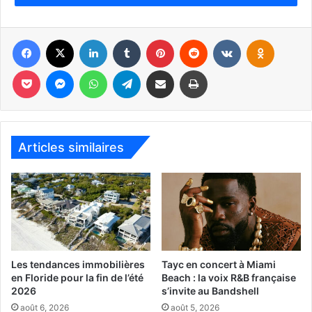
Facebook
X
Linkedin
Tumblr
Pinterest
Reddit
VKontakte
Odnoklassniki
Pocket
Messenger
WhatsApp
Telegram
Partager par email
Imprimer
Habitude, mais tout de même beaucoup d’événements à
gérer entre le 23 octobre et le 13 novembre : on compte
sur les Français et les autres francophones pour venir les
Articles similaires
soutenir à travers tous ces événements business ou
culture !
Les French Weeks sont organisées en collaboration avec
le Consulat général de France à Miami.
Le programme est
ici
:
Les tendances immobilières
Tayc en concert à Miami
en Floride pour la fin de l’été
Beach : la voix R&B française
2026
s’invite au Bandshell
août 6, 2026
août 5, 2026