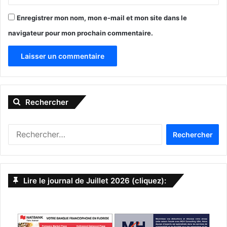
Enregistrer mon nom, mon e-mail et mon site dans le
navigateur pour mon prochain commentaire.
A
l
Rechercher
t
e
R
r
e
n
c
h
a
e
Lire le journal de Juillet 2026 (cliquez):
t
r
c
i
h
v
e
r
e