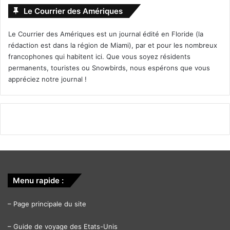
Le Courrier des Amériques
Le 11 juin :
Le Courrier des Amériques est un journal édité en Floride (la
rédaction est dans la région de Miami), par et pour les nombreux
Man In the Mirror Tribute
francophones qui habitent ici. Que vous soyez résidents
permanents, touristes ou Snowbirds, nous espérons que vous
Concert
appréciez notre journal !
De son étrange ressemblance à ses mouvements de
Menu rapide :
danse et à sa voix, Danny Ware vous hypnotisera avec son
hommage énergique au roi de la pop, Michael Jackson.
–
Page principale du site
ANDRELL RIVERS THEATER
–
Guide de voyage des Etats-Unis