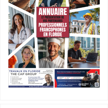
Le clarinettiste vient jouer un hommage à la légende du
jazz Benny Goodman, accompagné de plusieurs
musiciens.
CONGREGATIONAL CHURCH
3010 De Soto Blvd. – Coral Gables, FL 33134
www.communityartsprogram.org/product/ken-peplowski-
tickets/
Le 10 juin :