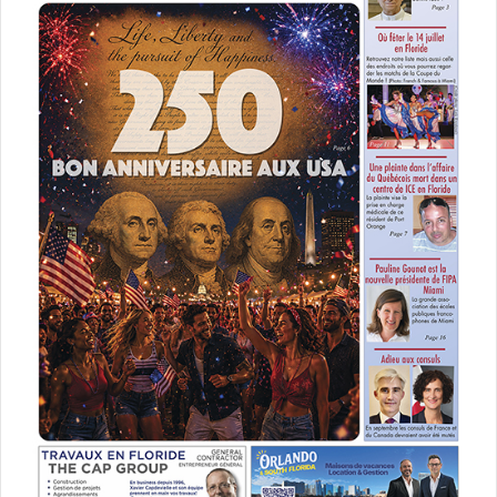
You can catch more birds with honey than with a stick
(honeycreepers) (2022) par Christian Ruiz-Berman
Très belle œuvres issue de la « ménagerie » de Berman,
que vous pouvez voir à la :
Presented by Mindy Solomon Gallery
www.mindysolomon.com
Du 31 mai au 5 juin :
Jesus Christ Superstar
Retour du célèbre opera rock, avec les chansons d’Andrew