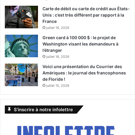
The Go-Go’s, y compris les chansons à succès « We Got
Carte de débit ou carte de crédit aux États-
the Beat », « Our Lips Are Sealed », « Vacation », “Heaven
Unis : c’est très différent par rapport à la
is a Place on Earth” et “Mad About You.”. Célébration
France
hilarante et exubérante de l’amour, Head over Hells suit
juillet 16, 2026
les escapades d’une famille royale dans un voyage
Green card à 100 000 $ : le projet de
scandaleux pour sauver de l’extinction leur royaume bien-
Washington visant les demandeurs à
aimé.
l’étranger
Broward Center
juillet 16, 2026
201 SW 5TH AVE – FORT LAUDERDALE, FL 33312
Voici une présentation du Courrier des
www.browardcenter.org/events/detail/slow-burn-theatre-
Amériques : le journal des francophones
co-head-over-heels
de Floride !
juillet 15, 2026
Du 10 au 12 juin :
S’inscrire à notre infolettre
Wynwood Pride