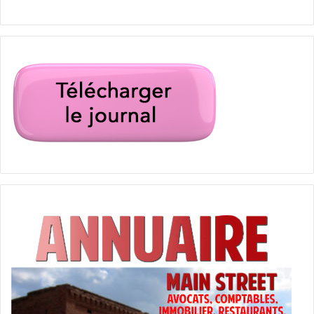
George Clinton & Parliament Funkadelic
Le « grand-père du funk » est l’invité du Blue Note Jazz
Festival au :
NORTH BEACH BANDSHELL
7275 Collins Avenue – Miami Beach, FL 33141
www.northbeachbandshell.com/#/events?