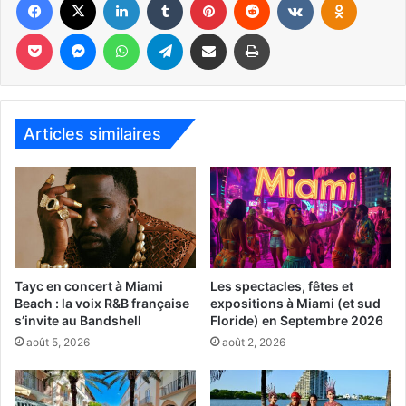
–
La marche nocturne des tortues de mer
Pocket
Messenger
WhatsApp
Telegram
Partager par email
Imprimer
–
Qu’est ce que c’est que Juneteenth
–
La Fête de la Musique à Miami
Articles similaires
Du 12 mai au 30 oct :
Expo « Fire Figure Fantasy »
Tayc en concert à Miami
Les spectacles, fêtes et
Beach : la voix R&B française
expositions à Miami (et sud
s’invite au Bandshell
Floride) en Septembre 2026
août 5, 2026
août 2, 2026