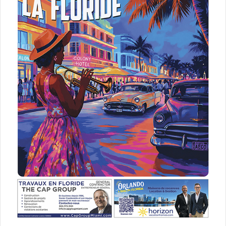
Le 3 juin :
Sunshine Jazz Organization:
Allen C. Paul
Ca se passera à 19h30 au :
Sandrell Rivers Theater
6103 NW 7th Ave, Miami FL – Miami, 33127
www.ftfshows.com
Le 3 juin :
George Clinton & Parliament
Funkadelic