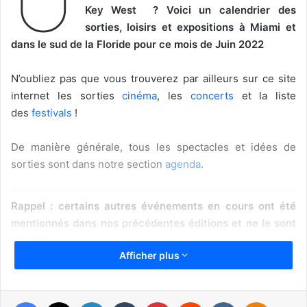
Key West ? Voici un calendrier des
sorties, loisirs et expositions à Miami et
dans le sud de la Floride pour ce mois de Juin 2022
N’oubliez pas que vous trouverez par ailleurs sur ce site
internet les sorties
cinéma
, les
concerts
et la liste
des
festivals
!
De manière générale, tous les spectacles et idées de
sorties sont dans notre section
agenda
.
Rappel : certains autres événements en cours ont été
mentionnés dans nos précédentes éditions et ne le sont
pas ici.
Afficher plus
Voir aussi en Juin nos articles sur
ces événements majeurs :
Facebook
X
Linkedin
Tumblr
Pinterest
Reddit
VKontakte
Odnoklassniki