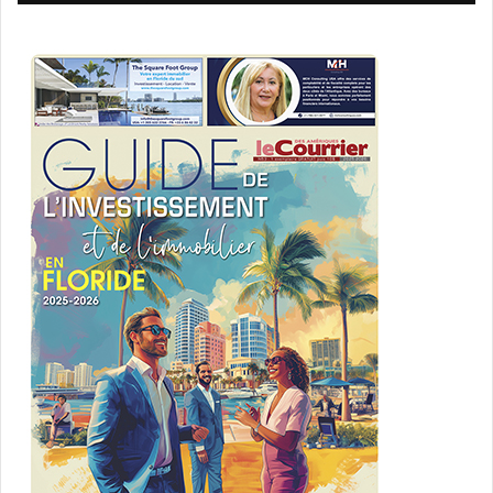
La Ville de Pompano vous invite de 17h à 22h à sa
première Caribbean Fest. C’est gratuit, il y aura de la
cuisine des Caraïbes, DJ Mike Coly, et plusieurs groupes,
dont le groupe haïtien Harmonik.
Bailey Contemporary Arts (BACA) 41 NE 1 Street, Pompano
Beach, FL 33060