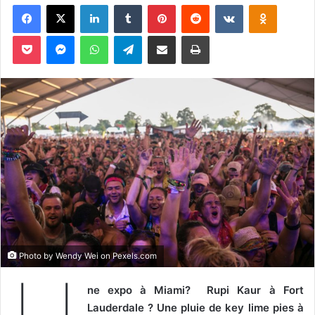
Facebook
X
Linkedin
Tumblr
Pinterest
Reddit
VKontakte
Odnoklassniki
v
o
Pocket
Messenger
WhatsApp
Telegram
Partager par email
Imprimer
y
e
r
u
n
c
o
u
r
r
i
e
l
Photo by Wendy Wei on
Pexels.com
U
ne expo à Miami? Rupi Kaur à Fort
Lauderdale ? Une pluie de key lime pies à