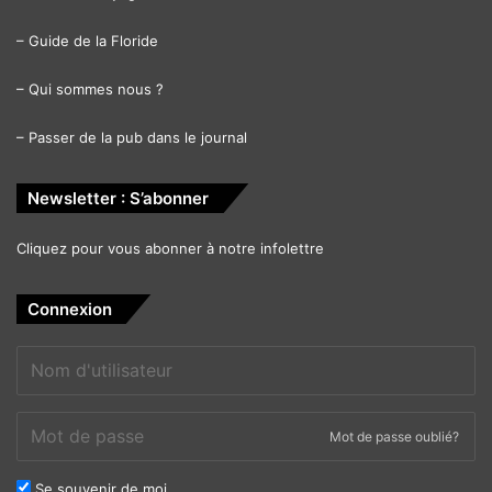
6103 NW 7th Ave. – Miami, FL 33127
–
Guide de la Floride
www.tickets.ftfshows.com/TheatreManager/1/online?
–
Qui sommes nous ?
performance=2499
–
Passer de la pub dans le journal
Le 11 juin :
Newsletter : S’abonner
Siudy Garrido Gala Flamenca
Cliquez pour vous abonner à notre infolettre
Connexion
Mot de passe oublié?
Se souvenir de moi