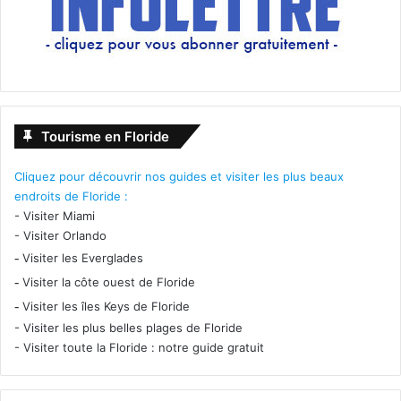
Tourisme en Floride
Cliquez pour découvrir nos guides et visiter les plus beaux
endroits de Floride :
Découvrez des têtes d’affiche uniques, des drags à couper
-
Visiter Miami
-
Visiter Orlando
le souffle, des DJ internationaux, des installations
-
Visiter les Everglades
artistiques, le retour de Miss Toto’s Funhouse, un marché
de vendeurs, un village à but non lucratif et bien plus
-
Visiter la côte ouest de Floride
encore lors de l’édition 2022 de Wynwood Pride, la plus
-
Visiter les îles Keys de Floride
gay des villes de Floride !
-
Visiter les plus belles plages de Floride
-
Visiter toute la Floride : notre guide gratuit
www.tixr.com/groups/engagelive/events/wynwood-pride-
2022-38929