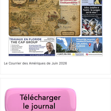
928 Lincoln Road – Miami Beach, FL 33139
www.oolitearts.org/exhibition/at-the-edge/
Du 9 au 12 juin :
6th Ultimate Gemini Takeover
Weekend
Le Courrier des Amériques de Juin 2026
Quatre jours de fêtes à Miami Beach
www.gemini-takeover-vip-
wristband.ticketbud.com/gemwkd