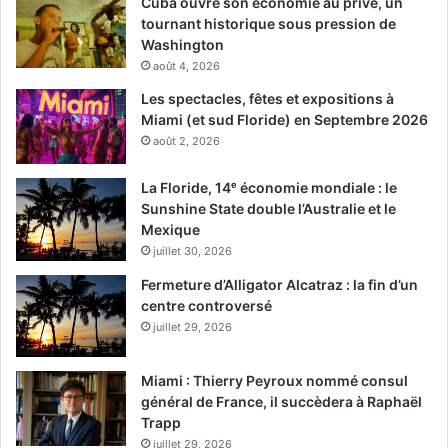
Cuba ouvre son économie au privé, un
Head Over Heels !
tournant historique sous pression de
Washington
août 4, 2026
Les spectacles, fêtes et expositions à
Miami (et sud Floride) en Septembre 2026
août 2, 2026
La Floride, 14ᵉ économie mondiale : le
Sunshine State double l’Australie et le
Mexique
juillet 30, 2026
Fermeture d’Alligator Alcatraz : la fin d’un
centre controversé
juillet 29, 2026
Il s’agit de la nouvelle comédie musicale audacieuse des
visionnaires qui ont secoué Broadway avec Hedwig and
Miami : Thierry Peyroux nommé consul
the Angry Inch, Avenue Q et Spring Awakening. Cette
général de France, il succèdera à Raphaël
histoire d’amour hilarante se déroule sur la musique du
Trapp
groupe de rock féminin emblématique des années 1980,
juillet 29, 2026