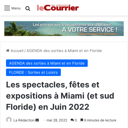
Rechercher
Menu
Accueil
/
AGENDA des sorties à Miami et en Floride
AGENDA des sorties à Miami et en Floride
FLORIDE : Sorties et Loisirs
Les spectacles, fêtes et
expositions à Miami (et sud
Floride) en Juin 2022
La Rédaction
E
mai 28, 2022
0
9 minutes de lecture
n