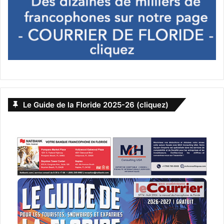
dramaturges du pays et interprétés par un ensemble
talentueux d’artistes du sud de la Floride!
ADRIENNE ARSHT
1300 Biscayne Blvd. – Miami, FL 33132
www.arshtcenter.org/tickets/2021-2022/summer-
shows/summer-shorts-25/
Le Guide de la Floride 2025-26 (cliquez)
Le 1er juin :
Monsta X Tour
Les titans de la k-pop viennent à la FLA Livre Arena !
FLA Live Arena
1 PANTHER PKWY – SUNRISE, FL 33323