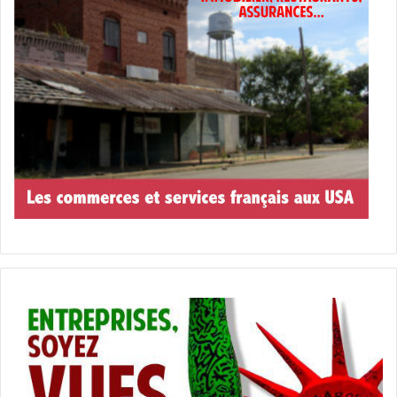
event_id=49360
Du 3 au 5 juin :
The Year of Magical Thinking
Assistez à une adaptation théâtrale des mémoires
profondément personnelles de Joan Didion.
GABLESTAGE AT THE BILTMORE
1200 Anastasia Ave. – Coral Gables, FL 33134
www.ci.ovationtix.com/473/production/1058887