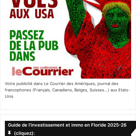
Le 4 juin :
Coralpalooza 2022
C’est présenté par la Fondation pour la restoration du
corail, dans le cadre de la Journée mondiale des océans ;
il y aura des activités à terre (au Murray Nelson Cultural
Center) et en mer.
Votre publicité dans Le Courrier des Amériques, journal des
www.coralrestoration.org/coralpalooza-2022
francophones (Français, Canadiens, Belges, Suisses...) aux Etats-
Unis
Le 4 juin :
Pompano Beach Caribbean
Guide de l’investissement et immo en Floride 2025-26
Fest
(cliquez):