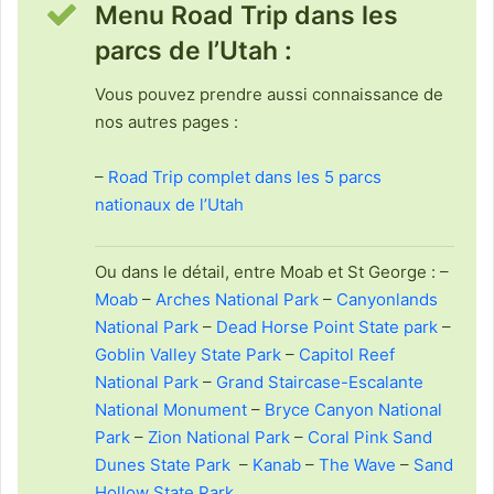
Menu Road Trip dans les
parcs de l’Utah :
Vous pouvez prendre aussi connaissance de
nos autres pages :
–
Road Trip complet dans les 5 parcs
nationaux de l’Utah
Ou dans le détail, entre Moab et St George : –
Moab
–
Arches National Park
–
Canyonlands
National Park
–
Dead Horse Point State park
–
Goblin Valley State Park
–
Capitol Reef
National Park
–
Grand Staircase-Escalante
National Monument
–
Bryce Canyon National
Park
–
Zion National Park
–
Coral Pink Sand
Dunes State Park
–
Kanab
–
The Wave
–
Sand
Hollow State Park
.