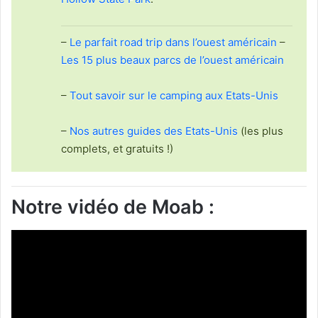
–
Le parfait road trip dans l’ouest américain
–
Les 15 plus beaux parcs de l’ouest américain
–
Tout savoir sur le camping aux Etats-Unis
–
Nos autres guides des Etats-Unis
(les plus
complets, et gratuits !)
Notre vidéo de Moab :