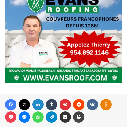
Facebook
X
Linkedin
Tumblr
Pinterest
Reddit
VKontakte
Odnoklassniki
Pocket
Messenger
WhatsApp
Telegram
Partager par email
Imprimer