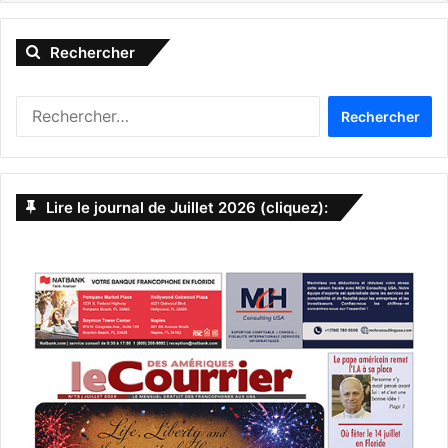
Rechercher
R
e
c
h
e
Lire le journal de Juillet 2026 (cliquez):
r
c
h
e
r
: