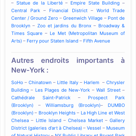
–
Statue de la Liberté
–
Empire State Building
–
Central Park
–
Financial District
–
World Trade
Center / Ground Zero
–
Greenwich Village
–
Pont de
Brooklyn
–
Zoo et jardins du Bronx
–
Broadway &
Times Square
–
Le Met (Metropolitan Museum of
Arts)
–
Ferry pour Staten Island
–
Fifth Avenue
Autres endroits importants à
New-York :
SoHo
–
Chinatown
–
Little Italy
–
Harlem
–
Chrysler
Building
–
Les Plages de New-York
–
Wall Street
–
Cathédrale Saint-Patrick
–
Prospect Park
(Brooklyn)
–
Williamsburg (Brooklyn)
–
DUMBO
(Brooklyn)
–
Brooklyn Heights
–
La High Line et West
Chelsea
–
Little Island
–
Chelsea Market
–
Gallery
District (galeries d’art à Chelsea)
–
Vessel
–
Museum
of Natural History
–
NY Public Library et Bryant Park